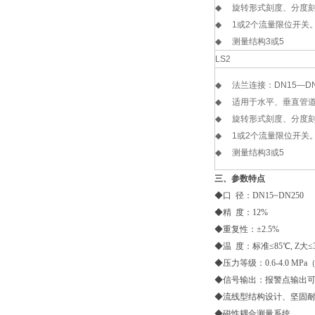
◆
旋转形式刻度、分度
◆
1
或
2
个流量限位开关
◆
测量结构
3
或
5
LS2
◆
法兰连接：
DN15—DN
◆
适用于水平、垂直管
◆
旋转形式刻度、分度
◆
1
或
2
个流量限位开关
◆
测量结构
3
或
5
三、参数特点
◆口 径：DN15~DN250
◆精 度：12%
◆重复性：±2.5%
◆温 度：标准≤85℃, Z大≤
◆压力等级：0.6-4.0 MP
◆信号输出：报警点输出
◆流线型结构设计、坚固
◆磁性耦合测量系统