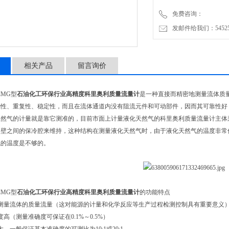
免费咨询：
发邮件给我们：5452500
相关产品
留言询价
CMG型
石油化工环保行业高精度科里奥利质量流量计
是一种直接而精密地测量流体质
确性、重复性、稳定性，而且在流体通道内没有阻流元件和可动部件，因而其可靠性好
然气的计量就是靠它测准的，目前市面上计量液化天然气的科里奥利质量流量计主体采
内壁之间的保冷腔来维持，这种结构在测量液化天然气时，由于液化天然气的温度非常
气的温度是不够的。
CMG型
石油化工环保行业高精度科里奥利质量流量计
的功能特点
接测量流体的质量流量（这对能源的计量和化学反应等生产过程检测控制具有重要意义
高（测量准确度可保证在0.1%～0.5%）