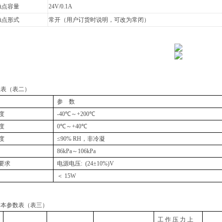
触点容量
24V/0.1A
触点形式
常开（用户订货时说明，可改为常闭）
数表（表二）
参 数
度
-40℃～+200℃
度
0℃～+40℃
度
≤90% RH，非冷凝
86kPa～106kPa
要求
电源电压: (24±10%)V
＜ 15W
基本参数表（表三）
工 作 压 力 上