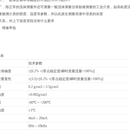
，一般保证基本准确度的可测比为10:1或20:1
围广，除正常的流体测量外还可测量一般流体测量仪表较难测量的工业介质，如高粘度
量被测介质的密度、温度等参数，并以此派生测量溶液中溶质的浓度
不高，对上下游直管段没有什么要求
、维修率低
数表
技术参数
量准确度
±[0.2% +(零点稳定度/瞬时质量流量×100%)]
量重复性
±(1/2)×[0.2% +(零点稳定度/瞬时质量流量×100%)]
围
0.2 g/cm3～3.5g/cm3
确度
±0.002g/cm3
围
-60℃～+200℃
确度
±1℃
4mA～20mA
0Hz～10kHz