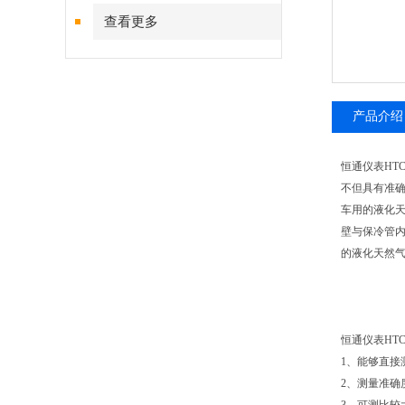
查看更多
产品介绍
恒通仪表HT
不但具有准
车用的液化天
壁与保冷管
的液化天然
恒通仪表HT
1、能够直
2、测量准确度