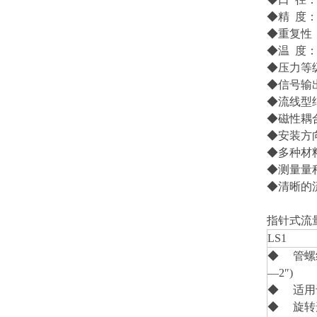
◆精 度：
◆重复性：
◆温 度：标
◆压力等级：
◆信号输
◆流线型
◆磁性耦
◆安装方
◆多种材
◆测量量
◆清晰的
指针式流
LS1
◆ 管螺纹连
—2″)
◆ 适用
◆ 旋转