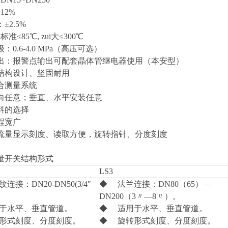
12%
±2.5%
准≤85℃, zui大≤300℃
0.6-4.0 MPa（高压可选）
出：报警点输出可配套晶体管继电器使用（本安型）
结构设计、坚固耐用
合测量系统
向任意；垂直、水平安装任意
料的选择
程宽广
流量显示刻度、读取方便，旋转指针、分度刻度
量开关结构形式
LS3
接：DN20-DN50(3/4″
◆ 法兰连接：DN80（65）—
DN200（3〃—8〃）。
于水平、垂直管道。
◆ 适用于水平、垂直管道。
形式刻度、分度刻度。
◆ 旋转形式刻度、分度刻度。