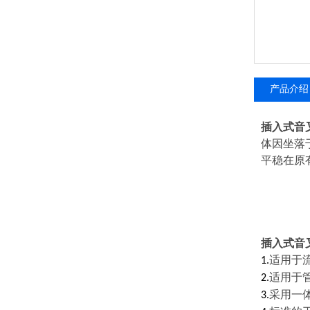
产品介绍
插入式音
体因坐落
平稳在原
插入式音
适用于
1.
适用于
2.
采用一
3.