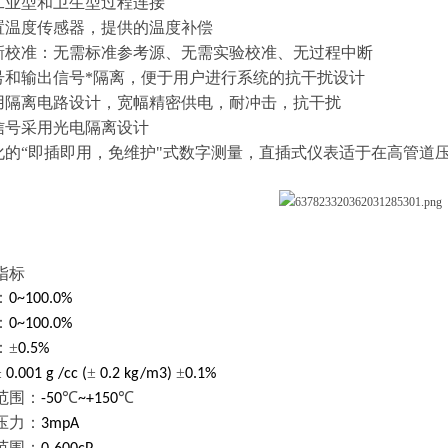
工业型和卫生型过程连接
置温度传感器，提供的温度补偿
新校准：无需标准参考源、无需实验校准、无过程中断
号和输出信号*隔离，便于用户进行系统的抗干扰设计
用隔离电路设计，宽幅精密供电，耐冲击，抗干扰
信号采用光电隔离设计
化的“即插即用，免维护"式数字测量，直插式仪表适于在高管道
指标
：
0~100.0%
：
0~100.0%
：±
0.5%
±
±
±
0.001 g /cc (
0.2 kg/m3)
0.1%
范围：
℃
℃
-50
~+150
压力：
3mpA
范围：