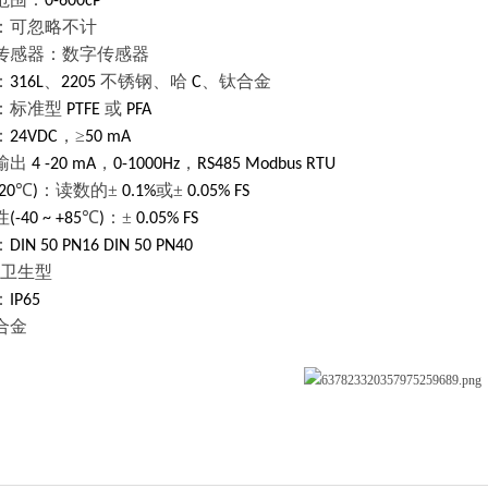
0-600cP
：可忽略不计
传感器：数字传感器
：
、
不锈钢、哈
、钛合金
316L
2205
C
：标准型
或
PTFE
PFA
：
，≥
24VDC
50 mA
输出
，
，
4 -20 mA
0-1000Hz
RS485 Modbus RTU
℃
：读数的±
或±
20
)
0.1%
0.05% FS
性
℃
：±
(-40 ~ +85
)
0.05% FS
：
DIN 50 PN16 DIN 50 PN40
卫生型
：
IP65
合金