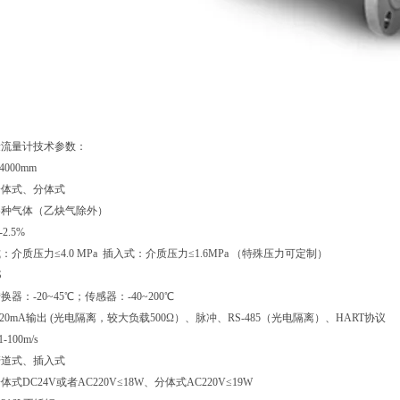
量流量计技术参数：
4000mm
一体式、分体式
各种气体（乙炔气除外）
2.5%
介质压力≤4.0 MPa 插入式：介质压力≤1.6MPa （特殊压力可定制）
S
器：-20~45℃；传感器：-40~200℃
20mA输出 (光电隔离，较大负载500Ω）、脉冲、RS-485（光电隔离）、HART协议
100m/s
管道式、插入式
式DC24V或者AC220V≤18W、分体式AC220V≤19W