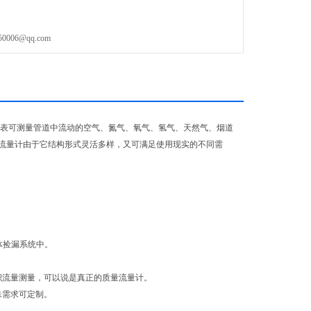
06@qq.com
表可测量管道中流动的空气、氮气、氧气、氢气、天然气、烟道
流量计由于它结构形式灵活多样，又可满足使用现实的不同需
气体捡漏系统中。
积流量测量，可以说是真正的质量流量计。
殊需求可定制。