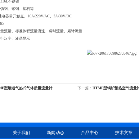
316L不锈钢
不锈钢、碳钢、塑料等
电器常开触点、10A/220V/AC、5A/30V/DC
65
质量流量、标准体积流量流速、瞬时流量、累计流量
四行汉字、液晶显示
TMF型烟道气热式气体质量流量计
下一篇：
HTMF型锅炉预热空气流量
关于我们
新闻动态
产品中心
技术文章