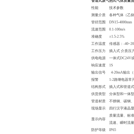
管道式废气热式气体质量
性能
技术参数
测量介质
各种气体（乙
管径范围
DN15-4000mm
流速范围
0.1-100m/s
准确度
±1.5-2.5%
工作温度
传感器：-40~20
工作压力
插入式 介质压力
供电电源
一体式DC24V或
响应速度
1S
输出信号
4-20mA输出
报警
1-2路继电器常开触
结构形式
插入式和管道
供货类型
分体型和一体
管道材质
不锈钢、碳钢
现场显示
四行汉字液晶
质量流量、标
显示内容
流速、瞬时流
防护等级
IP65