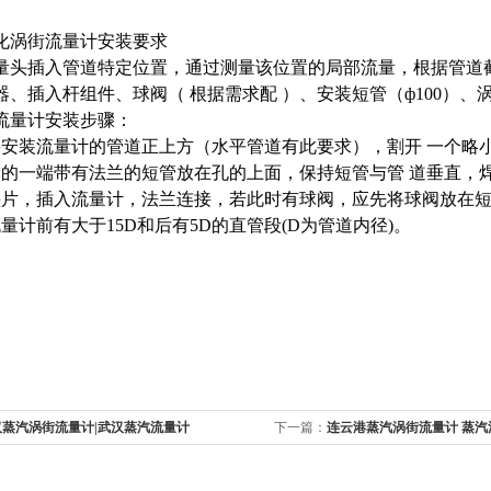
化涡街流量计安装要求
量头插入管道特定位置，通过测量该位置的局部流量，根据管道
器、插入杆组件、球阀（ 根据需求配 ）、安装短管（ф100）、
流量计安装步骤：
要安装流量计的管道正上方（水平管道有此要求），割开 一个略小
套的一端带有法兰的短管放在孔的上面，保持短管与管 道垂直，
垫片，插入流量计，法兰连接，若此时有球阀，应先将球阀放在
量计前有大于15D和后有5D的直管段(D为管道内径)。
汉蒸汽涡街流量计|武汉蒸汽流量计
下一篇：
连云港蒸汽涡街流量计 蒸汽