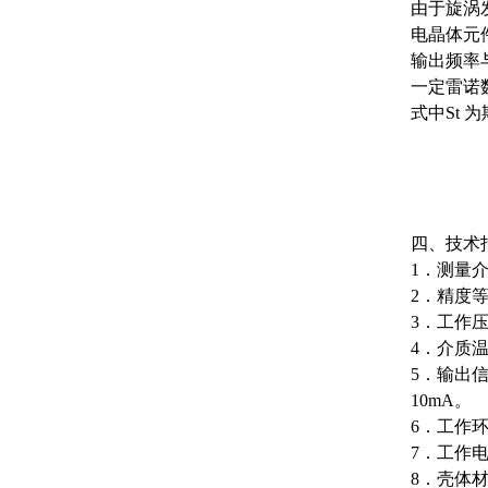
由于旋涡
电晶体元
输出频率
一定雷诺数
式中St
四、技术
1．测量
2．精度等
3．工作压力
4．介质温度
5．输出信
10mA。
6．工作环
7．工作电
8．壳体