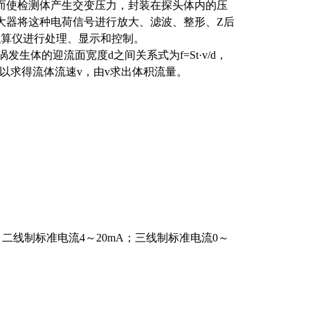
而使检测体产生交变压力，封装在探头体内的压
大器将这种电荷信号进行放大、滤波、整形、Z后
至积算仪进行处理、显示和控制。
发生体的迎流面宽度d之间关系式为f=St·v/d，
可以求得流体流速v，由v求出体积流量。
； 二线制标准电流4～20mA；三线制标准电流0～