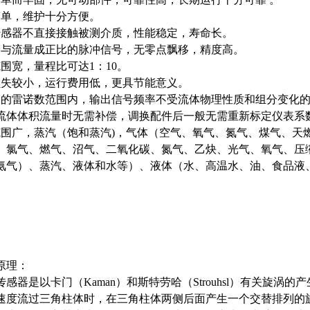
简单，维护十分方便。
传感器不直接接触被测介质，性能稳定，寿命长。
是与流量成正比的脉冲信号，无零点飘移，精度高。
范围宽，量程比可达1：10。
损失较小，运行费用低，更具节能意义。
定的雷诺数范围内，输出信号频率不受流体物理性质和组分变化
流体体积流量时无需补偿，调换配件后一般无需重新标定仪表系
范围广，蒸汽（饱和蒸汽)，气体（空气、氧气、氮气、煤气、天
、氯气、燃气、沼气、二氧化碳、氮气、乙炔、光气、氧气、压
氨气）、蒸汽、液体和水等）、液体（水、高温水、油、食品液
原理：
感器是以卡门（Kaman）和斯特劳哈（Strouhsl）有关旋
速度流过三角柱体时，在三角柱体两侧后面产生一个交替排列的旋