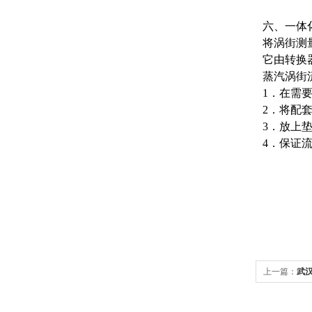
六、一体
将涡街测
它由转换
蒸汽涡街
1．在需
2．将配
3．放上
4．保证流
上一篇：
武