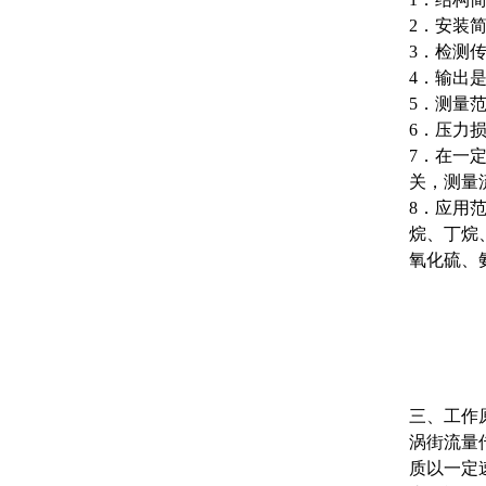
2．安装
3．检测
4．输出
5．测量
6．压力
7．在一
关，测量
8．应用
烷、丁烷
氧化硫、
三、工作
涡街流量传
质以一定