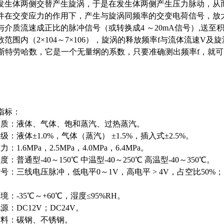
发生体两侧交替产生旋涡，于是在发生体两侧产生压力脉动，从
件在交变应力的作用下，产生与旋涡同频率的交变电荷信号，放
与介质流速成正比的脉冲信号（或转换成4 ～20mA信号）,送
范围内（2×104～7×106），旋涡的释放频率f与流体流速V及旋涡
 为斯特劳哈数，它是一个无量纲的系数，只要准确测出频率f，就
指标：
介质：液体、气体、饱和蒸汽、过热蒸汽。
级：液体±1.0%，气体（蒸汽） ±1.5%，插入式±2.5%。
：1.6MPa，2.5MPa，4.0MPa，6.4MPa。
：普通型-40～150℃ 中温型-40～250℃ 高温型-40～350℃。
号：三线电压脉冲，低电平0～1V，高电平 > 4V，占空比50%
境：-35℃～+60℃，湿度≤95%RH。
源：DC12V；DC24V。
材料：碳钢、不锈钢。