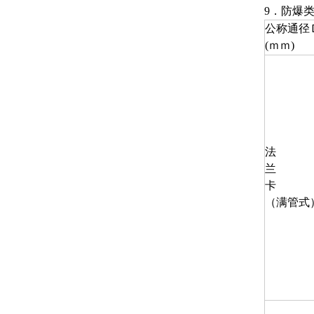
9．防爆类型
公称通径
(ｍｍ)
法
兰
卡
（满管式