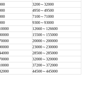
000
3200～32000
000
4950～49500
000
7100～71000
000
9300～93000
10000
12660～126600
30000
15500～155000
70000
20000～200000
90000
23000～230000
44000
28500～285000
70000
32000～320000
10000
37200～372000
82000
44500～445000