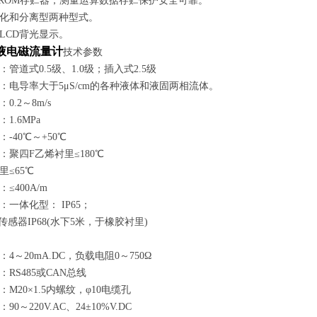
PROM存贮器，测量运算数据存贮保护安全可靠。
化和分离型两种型式。
LCD背光显示。
液电磁流量计
技术参数
管道式0.5级、1.0级；插入式2.5级
：电导率大于5μS/cm的各种液体和液固两相流体。
0.2～8m/s
1.6MPa
-40℃～+50℃
：聚四
F
乙烯衬里≤180℃
里≤65℃
≤400A/m
一体化型： IP65；
 传感器IP68(水下5米，于橡胶衬里)
4～20mA.DC，负载电阻0～750Ω
RS485或CAN总线
M20×1.5内螺纹，φ10电缆孔
0～220V.AC、24±10%V.DC