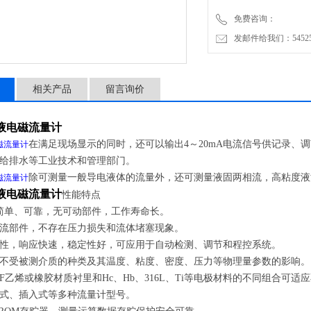
免费咨询：
发邮件给我们：5452500
相关产品
留言询价
液电磁流量计
在满足现场显示的同时，还可以输出4～20mA电流信号供记录、
磁流量计
给排水等工业技术和管理部门。
除可测量一般导电液体的流量外，还可测量液固两相流，高粘度液
磁流量计
液电磁流量计
性能特点
简单、可靠，无可动部件，工作寿命长。
流部件，不存在压力损失和流体堵塞现象。
性，响应快速，稳定性好，可应用于自动检测、调节和程控系统。
不受被测介质的种类及其温度、粘度、密度、压力等物理量参数的影响。
F
乙烯或橡胶材质衬里和Hc、Hb、316L、Ti等电极材料的不同组合可适
式、插入式等多种流量计型号。