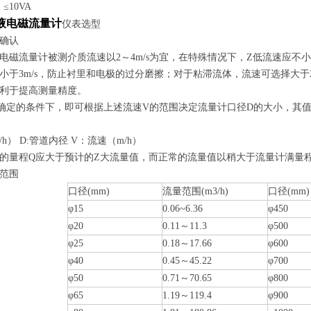
≤10VA
液电磁流量计
仪表选型
确认
电磁流量计被测介质流速以2～4m/s为宜，在特殊情况下，Z低流速应不小于0
小于3m/s，防止衬里和电极的过分磨擦；对于粘滞流体，流速可选择大于
利于提高测量精度。
确定的条件下，即可根据上述流速V的范围决定流量计口径D的大小，其
/h） D:管道内径 V：流速（m/h）
的量程Q应大于预计的Z大流量值，而正常的流量值以稍大于流量计满量程
范围
口径(mm)
流量范围(m3/h)
口径(mm)
φ15
0.06~6.36
φ450
φ20
0.11～11.3
φ500
φ25
0.18～17.66
φ600
φ40
0.45～45.22
φ700
φ50
0.71～70.65
φ800
φ65
1.19～119.4
φ900