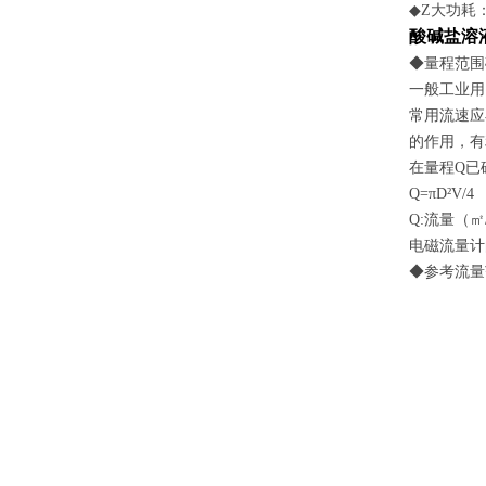
◆Z大功耗：
酸碱盐溶
◆量程范围
一般工业用
常用流速应
的作用，有
在量程Q已
Q=πD²V/4
Q:流量（㎡
电磁流量计
◆参考流量