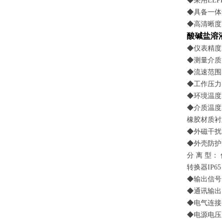
◆采用EE
◆具备一体
◆高清晰度
酸碱盐溶
◆仪表精度：
◆测量介质
◆流速范围：
◆工作压力：
◆环境温度：
◆介质温度
橡胶材质衬
◆外磁干扰：
◆外壳防护：
分 离 型：
转换器IP65
◆输出信号：
◆通讯输出：
◆电气连接：
◆电源电压：9