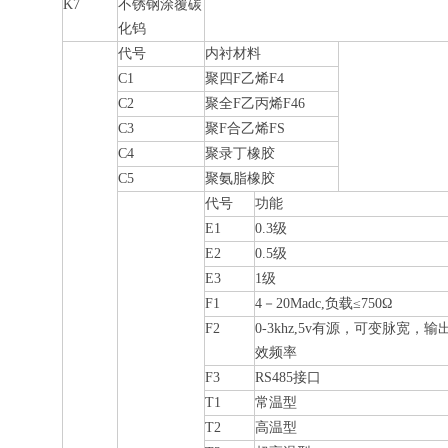
K7
不锈钢涂覆碳
化钨
代号
内衬材料
C1
聚四
F
乙烯F4
C2
聚全
F
乙丙烯F46
C3
聚
F
合乙烯FS
C4
聚录丁橡胶
C5
聚氨脂橡胶
代号
功能
E1
0.3级
E2
0.5级
E3
1级
F1
4－20Madc,负载≤750Ω
F2
0-3khz,5v有源，可变脉宽，输
效频率
F3
RS485接口
T1
常温型
T2
高温型