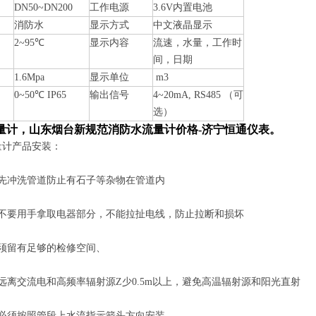
DN50~DN200
工作电源
3.6V内置电池
消防水
显示方式
中文液晶显示
2~95
℃
显示内容
流速，水量，工作时
间，日期
1.6Mpa
显示单位
m3
0~50
℃
IP65
输出信号
4~20mA, RS485 （可
选）
量计，山东烟台新规范消防水流量计
价格
-济宁恒通仪表。
量计产品安装：
先冲洗管道防止有石子等杂物在管道内
不要用手拿取电器部分，不能拉扯电线，防止拉断和损坏
须留有足够的检修空间、
远离交流电和高频率辐射源Z少0.5m以上，避免高温辐射源和阳光直射
必须按照管段上水流指示箭头方向安装