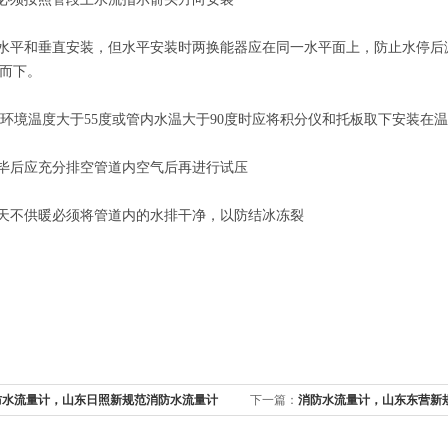
水平和垂直安装，但水平安装时两换能器应在同一水平面上，防止水停后
而下。
用环境温度大于55度或管内水温大于90度时应将积分仪和托板取下安装在
毕后应充分排空管道内空气后再进行试压
天不供暖必须将管道内的水排干净，以防结冰冻裂
防水流量计，山东日照新规范消防水流量计
下一篇：
消防水流量计，山东东营新