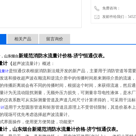
免费咨询：
发邮件给我们：5452500
相关产品
留言询价
新规范消防水流量计
价格
-济宁恒通仪表。
计，山东烟台
量计（
超声波流量计）概述：
是
恒通仪表根据
消防新法规开发的新产品，主要用于消防管道等需要
流量计
发送和接收超声波在顺流和逆流介质中的传播时间差来测得介质的流速，
的传播距离就会有不同的传播时间，根据这个时间，来获得流速，然后
量计为无流动阻扰测量，无额外压力损失，可测量非导电性液体，是水厂
的仪表系数可从实际测量管道及声道几何尺寸计算求得的，可采用干法标
适用于大型圆形管道和矩形管道且原理上不受管径限制，其造价基本
量计
的现场可优先考虑选择超声波流量计。
式界面操作，使用更方便简捷，功能更*
量计，山东烟台
新规范消防水流量计
价格
-济宁恒通仪表。