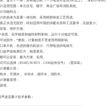
算、显示于一体，具有微功耗（一节电池可使用5年以上），体积小等特
量计适用范围：单元住宅、楼宇、商业广场等消防系统。
计功能特点：
计的表体为直通一体结构，采用精密铸造工艺而成。
真正水流无阻挡，特别适用中国的供暖水质和工况要求，压损更小。
安装、维护方便。
中杂质、化学物质和磁性材料影响，运行十分稳定可靠。
可动部件，*磨损，计量精度不受使用周期影响。
口单片机，先进的微功耗设计。只用电池供电就可。
口超声波检测芯片，精度更高。
都可以安装，极为方便、实用。
可以选择（RS485,M-BUS，GSM远传信号）（需加装）
计测量介质：
热水，空调水， 冷却水，循环水，消防水。
计测量原理：
原理。
超声波流量计技术参数：